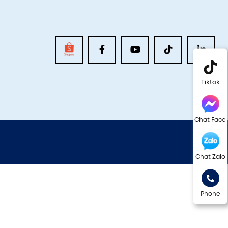
Tiktok
Chat Face
Chat Zalo
Phone