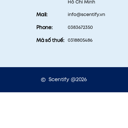
Hồ Chí Minh
info@scentify.vn
Mail:
0383672350
Phone:
0318805486
Mã số thuế:
Scentify @2026