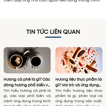
triển, đáp ứng nhu cầu người tiêu dùng thông minh.
TIN TỨC LIÊN QUAN
Hương cà phê là gì? Các
Hương liệu thực phẩm là
dòng hương phổ biến và
gì? Vai trò và ứng dụng
ứng dụng trong kinh
Tìm hiểu hương cà phê là
trong F&B
Tìm hiểu hương liệu thực
gì, các loại phổ biến và
phẩm là gì, phân loại và
doanh đồ uống
cách ứng dụng trong kinh
ứng dụng trong sản xuất.