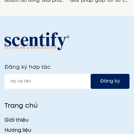
doanh đồ uống. Giải pháp
Giải pháp giúp tối ưu chi
tối ưu cho quán cà phê và
phí và ổn định hương vị.
F&B.
Đăng ký hợp tác
Đăng ký
Trang chủ
Giới thiệu
Hương liệu