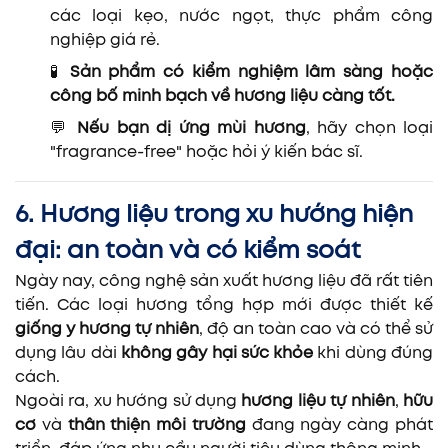
các loại kẹo, nước ngọt, thực phẩm công
nghiệp giá rẻ.
🧪
Sản phẩm có kiểm nghiệm lâm sàng hoặc
công bố minh bạch về hương liệu càng tốt.
💬
Nếu bạn dị ứng mùi hương
, hãy chọn loại
"fragrance-free" hoặc hỏi ý kiến bác sĩ.
6. Hương liệu trong xu hướng hiện
đại: an toàn và có kiểm soát
Ngày nay, công nghệ sản xuất hương liệu đã rất tiên
tiến. Các loại hương tổng hợp mới được thiết kế
giống y hương tự nhiên
, độ an toàn cao và có thể sử
dụng lâu dài
không gây hại sức khỏe
khi dùng đúng
cách.
Ngoài ra, xu hướng sử dụng
hương liệu tự nhiên
,
hữu
cơ
và
thân thiện môi trường
đang ngày càng phát