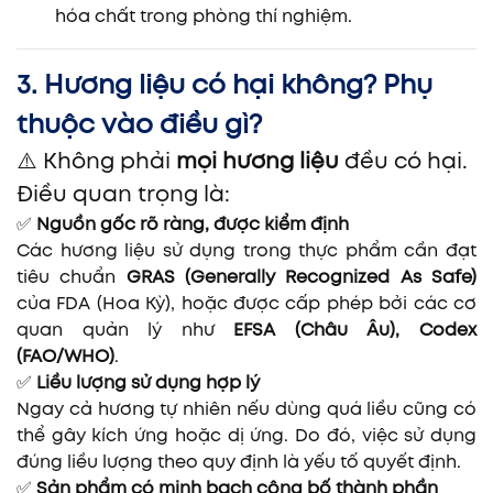
hóa chất trong phòng thí nghiệm.
3. Hương liệu có hại không? Phụ
thuộc vào điều gì?
⚠️ Không phải
mọi hương liệu
đều có hại.
Điều quan trọng là:
✅
Nguồn gốc rõ ràng, được kiểm định
Các hương liệu sử dụng trong thực phẩm cần đạt
tiêu chuẩn
GRAS (Generally Recognized As Safe)
của FDA (Hoa Kỳ), hoặc được cấp phép bởi các cơ
quan quản lý như
EFSA (Châu Âu), Codex
(FAO/WHO)
.
✅
Liều lượng sử dụng hợp lý
Ngay cả hương tự nhiên nếu dùng quá liều cũng có
thể gây kích ứng hoặc dị ứng. Do đó, việc sử dụng
đúng liều lượng theo quy định là yếu tố quyết định.
✅
Sản phẩm có minh bạch công bố thành phần